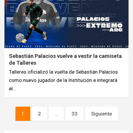
Sebastián Palacios vuelve a vestir la camiseta
de Talleres
Talleres oficializó la vuelta de Sebastián Palacios
como nuevo jugador de la Institución e integrará
al…
Navegación
1
2
…
33
Siguiente
de
entradas