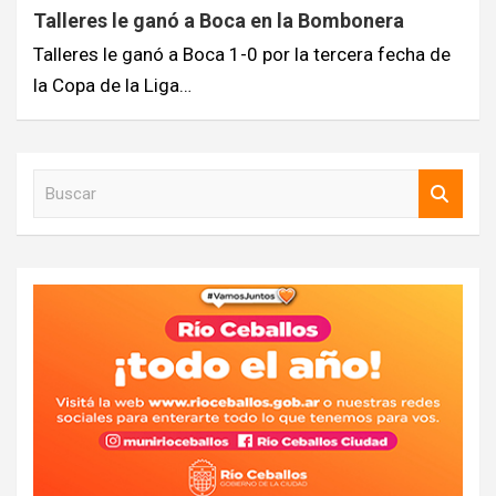
Talleres le ganó a Boca en la Bombonera
Talleres le ganó a Boca 1-0 por la tercera fecha de
la Copa de la Liga…
B
u
s
c
a
r