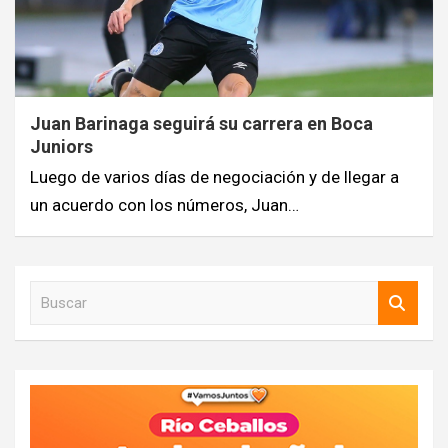
Juan Barinaga seguirá su carrera en Boca
Juniors
Luego de varios días de negociación y de llegar a
un acuerdo con los números, Juan…
B
u
s
c
a
r