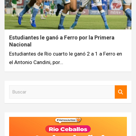
Estudiantes le ganó a Ferro por la Primera
Nacional
Estudiantes de Rio cuarto le ganó 2 a 1 a Ferro en
el Antonio Candini, por…
B
u
s
c
a
r