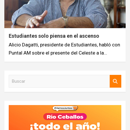
Estudiantes solo piensa en el ascenso
Alicio Dagatti, presidente de Estudiantes, habló con
Puntal AM sobre el presente del Celeste a la…
B
u
s
c
a
r