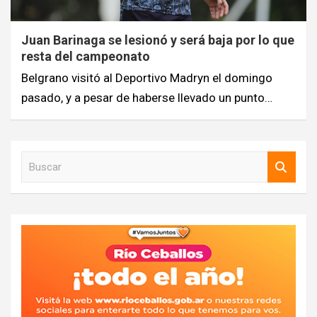
Juan Barinaga se lesionó y será baja por lo que
resta del campeonato
Belgrano visitó al Deportivo Madryn el domingo
pasado, y a pesar de haberse llevado un punto…
B
u
s
c
a
r