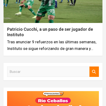
Patricio Cucchi, a un paso de ser jugador de
Instituto
Tras anunciar 9 refuerzos en las últimas semanas,
Instituto se sigue reforzando de gran manera y…
B
u
s
c
a
r