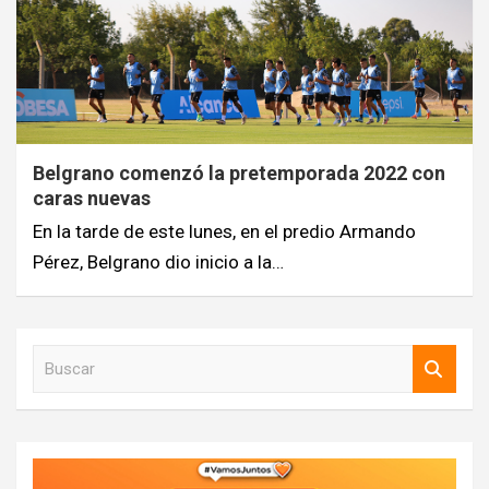
Belgrano comenzó la pretemporada 2022 con
caras nuevas
En la tarde de este lunes, en el predio Armando
Pérez, Belgrano dio inicio a la…
B
u
s
c
a