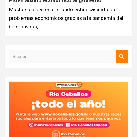
Piden auxilio económico al gobierno
Muchos clubes en el mundo están pasando por
problemas económicos gracias a la pandemia del
Coronavirus,…
B
u
s
c
a
r