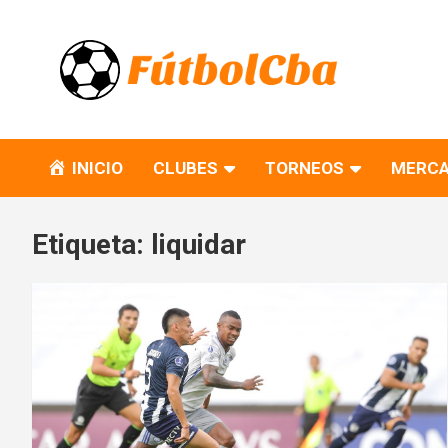
Skip
to
content
Fútbol CBA
Portal de Fútbol en Córdoba
INICIO
CLUBES
TORNEOS
MERCA
Etiqueta:
liquidar