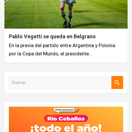
Pablo Vegetti se queda en Belgrano
En la previa del partido entre Argentina y Polonia
por la Copa del Mundo, el presidente…
B
u
s
c
a
r