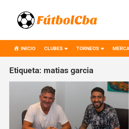
Skip
to
content
Fútbol CBA
Portal de Fútbol en Córdoba
INICIO
CLUBES
TORNEOS
MERCA
Etiqueta:
matias garcia