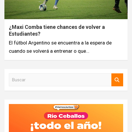
¿Maxi Comba tiene chances de volver a
Estudiantes?
El fútbol Argentino se encuentra a la espera de
cuando se volverá a entrenar o que…
B
u
s
c
a
r