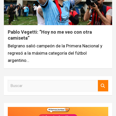
Pablo Vegetti: “Hoy no me veo con otra
camiseta”
Belgrano salió campeón de la Primera Nacional y
regresó a la máxima categoría del fútbol
argentino…
B
u
s
c
a