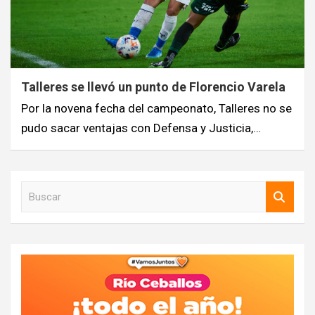
Talleres se llevó un punto de Florencio Varela
Por la novena fecha del campeonato, Talleres no se
pudo sacar ventajas con Defensa y Justicia,…
B
u
s
c
a
r