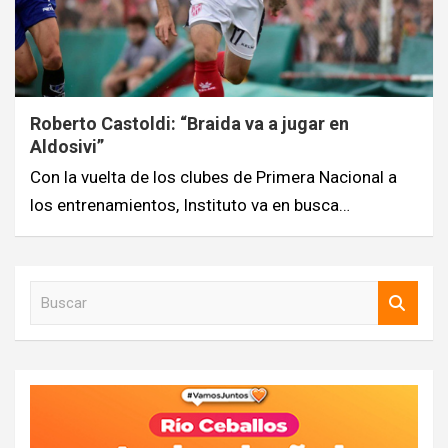
Roberto Castoldi: “Braida va a jugar en
Aldosivi”
Con la vuelta de los clubes de Primera Nacional a
los entrenamientos, Instituto va en busca…
B
u
s
c
a
r