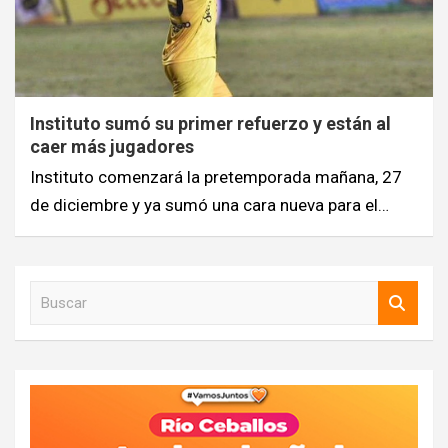
Instituto sumó su primer refuerzo y están al
caer más jugadores
Instituto comenzará la pretemporada mañana, 27
de diciembre y ya sumó una cara nueva para el…
B
u
s
c
a
r