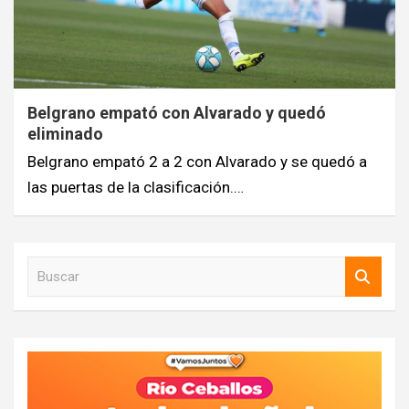
Belgrano empató con Alvarado y quedó
eliminado
Belgrano empató 2 a 2 con Alvarado y se quedó a
las puertas de la clasificación.…
B
u
s
c
a
r