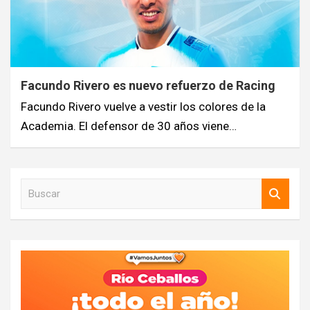
Facundo Rivero es nuevo refuerzo de Racing
Facundo Rivero vuelve a vestir los colores de la
Academia. El defensor de 30 años viene…
B
u
s
c
a
r