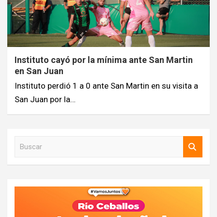
Instituto cayó por la mínima ante San Martin
en San Juan
Instituto perdió 1 a 0 ante San Martin en su visita a
San Juan por la…
B
u
s
c
a
r