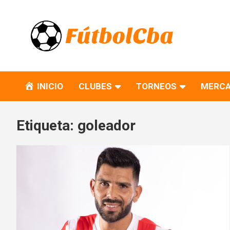
Skip
to
content
Fútbol CBA
Portal de Fútbol en Córdoba
INICIO
CLUBES
TORNEOS
MERCA
Etiqueta:
goleador