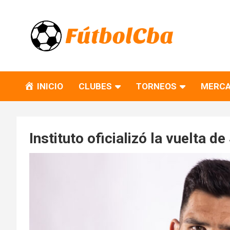
Skip
to
content
Fútbol CBA
Portal de Fútbol en Córdoba
INICIO
CLUBES
TORNEOS
MERCA
Instituto oficializó la vuelta d