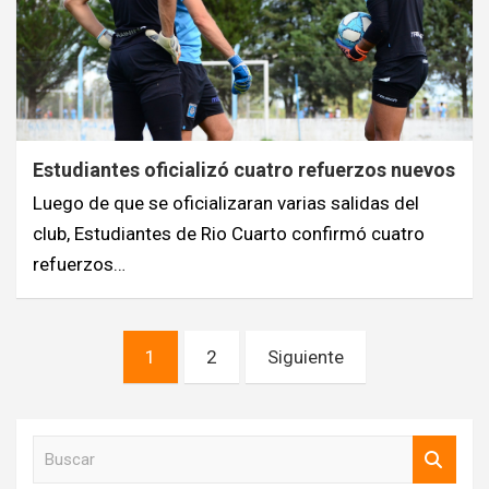
Estudiantes oficializó cuatro refuerzos nuevos
Luego de que se oficializaran varias salidas del
club, Estudiantes de Rio Cuarto confirmó cuatro
refuerzos…
Navegación
1
2
Siguiente
de
entradas
B
u