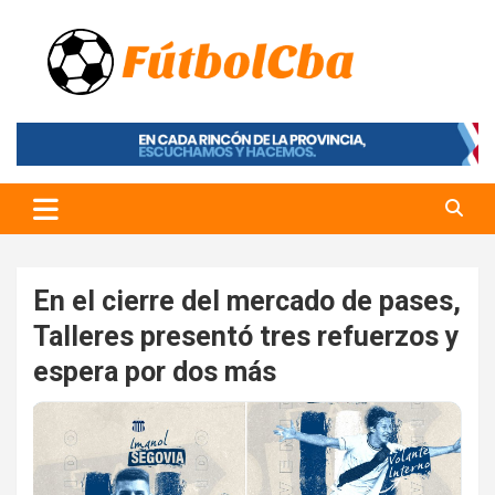
Skip
to
content
Fútbol CBA
Portal de Fútbol en Córdoba
En el cierre del mercado de pases,
Talleres presentó tres refuerzos y
espera por dos más