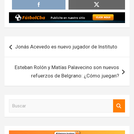
Navegación
Jonás Acevedo es nuevo jugador de Instituto
de
entradas
Esteban Rolón y Matías Palavecino son nuevos
refuerzos de Belgrano: ¿Cómo juegan?
B
u
s
c