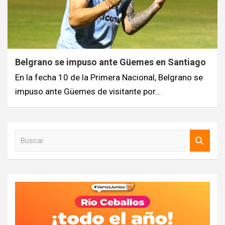
Belgrano se impuso ante Güemes en Santiago
En la fecha 10 de la Primera Nacional, Belgrano se
impuso ante Güemes de visitante por…
B
u
s
c
a
r