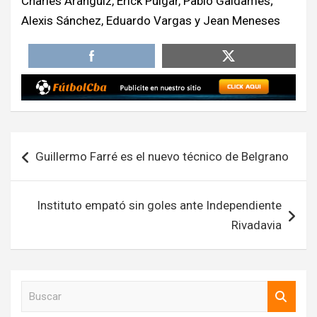
Charles Aránguiz, Erick Pulgar, Pablo Galdames;
Alexis Sánchez, Eduardo Vargas y Jean Meneses
Navegación
Guillermo Farré es el nuevo técnico de Belgrano
de
entradas
Instituto empató sin goles ante Independiente
Rivadavia
B
u