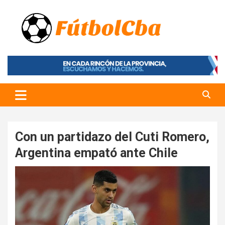
Skip
to
content
Fútbol CBA
Portal de Fútbol en Córdoba
Con un partidazo del Cuti Romero,
Argentina empató ante Chile