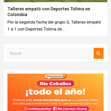
Talleres empató con Deportes Tolima en
Colombia
Por la segunda fecha del grupo G, Talleres empató
1 a 1 con Deportes Tolima de…
B
u
s
c
a
r