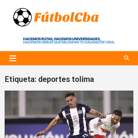
Skip
to
content
Fútbol CBA
Portal de Fútbol en Córdoba
Etiqueta:
deportes tolima