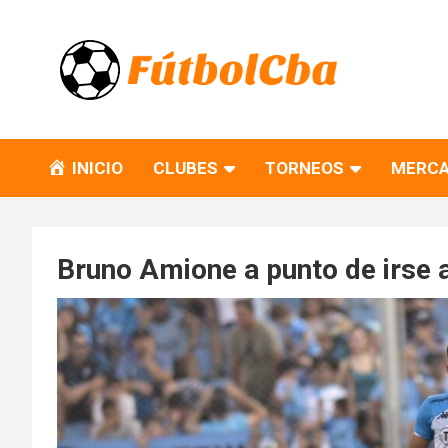
Skip
to
content
Fútbol CBA
Portal de Fútbol en Córdoba
INICIO
CLUBES
TORNEOS
MERCA
Bruno Amione a punto de irse a 