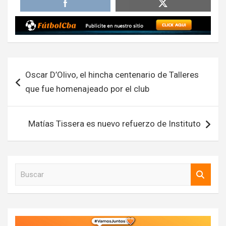
Navegación
Oscar D’Olivo, el hincha centenario de Talleres
de
que fue homenajeado por el club
entradas
Matías Tissera es nuevo refuerzo de Instituto
B
u
s
c