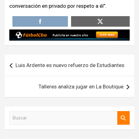
conversación en privado por respeto a él”.
Navegación
Luis Ardente es nuevo refuerzo de Estudiantes
de
entradas
Talleres analiza jugar en La Boutique
B
u
s