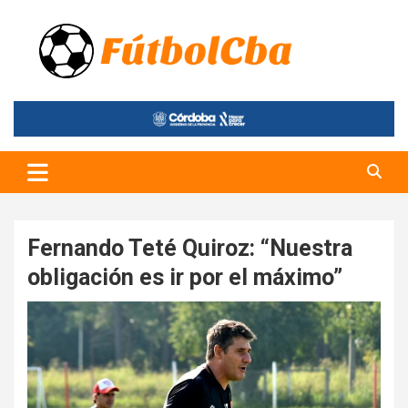
Skip
to
content
Fútbol CBA
Portal de Fútbol en Córdoba
Fernando Teté Quiroz: “Nuestra
obligación es ir por el máximo”