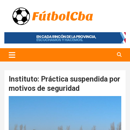
Skip
to
content
Fútbol CBA
Portal de Fútbol en Córdoba
Instituto: Práctica suspendida por
motivos de seguridad