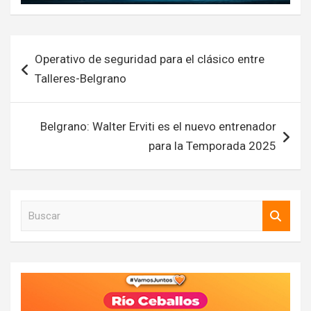
Navegación
Operativo de seguridad para el clásico entre
de
Talleres-Belgrano
entradas
Belgrano: Walter Erviti es el nuevo entrenador
para la Temporada 2025
B
u
s
c
a
r