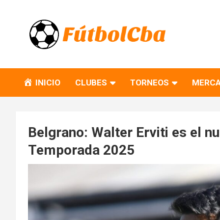
Skip
to
content
Fútbol CBA
Portal de Fútbol en Córdoba
INICIO
CLUBES
TORNEOS
MERCA
Belgrano: Walter Erviti es el n
Temporada 2025