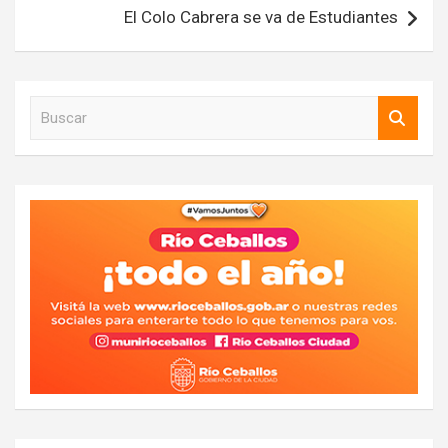
El Colo Cabrera se va de Estudiantes
B
u
s
c
a
r