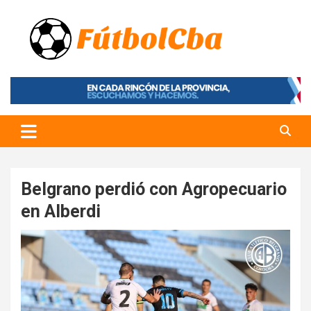
Skip
to
content
Fútbol CBA
Portal de Fútbol en Córdoba
Belgrano perdió con Agropecuario
en Alberdi