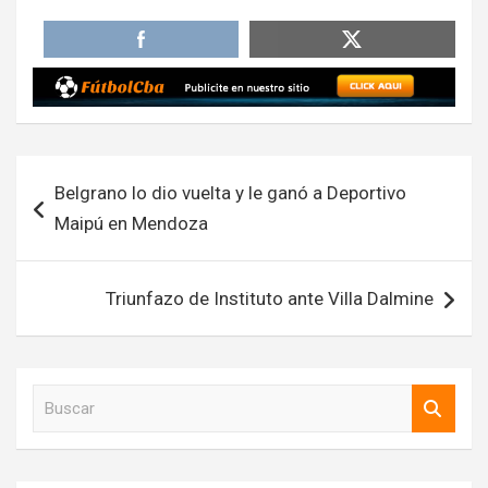
Navegación
Belgrano lo dio vuelta y le ganó a Deportivo
de
Maipú en Mendoza
entradas
Triunfazo de Instituto ante Villa Dalmine
B
u
s