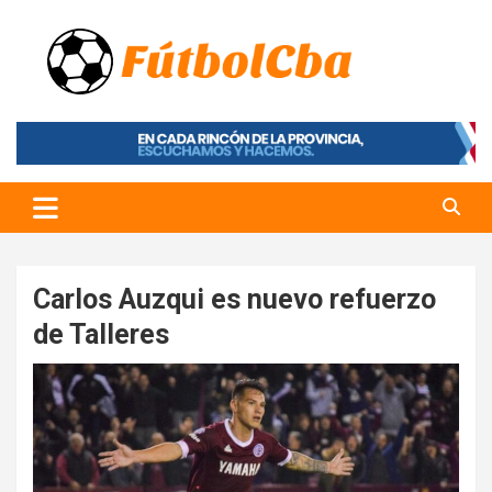
Skip
to
content
Fútbol CBA
Portal de Fútbol en Córdoba
Carlos Auzqui es nuevo refuerzo
de Talleres