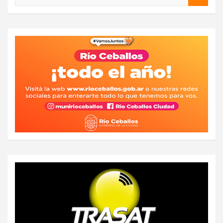
u
s
c
a
r