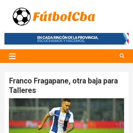
Skip
to
content
Fútbol CBA
Portal de Fútbol en Córdoba
Franco Fragapane, otra baja para
Talleres