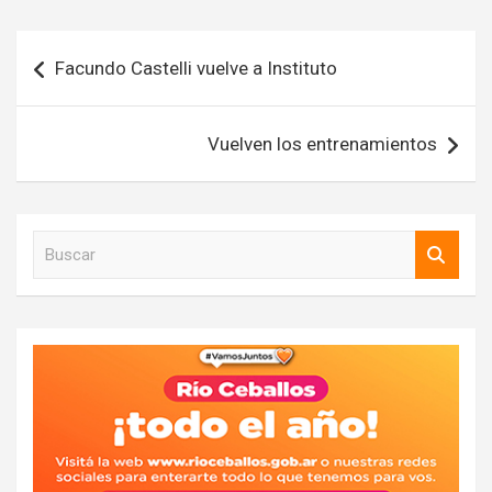
Navegación
Facundo Castelli vuelve a Instituto
de
entradas
Vuelven los entrenamientos
B
u
s
c
a
r