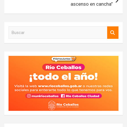
ascenso en cancha”
B
u
s
c
a
r