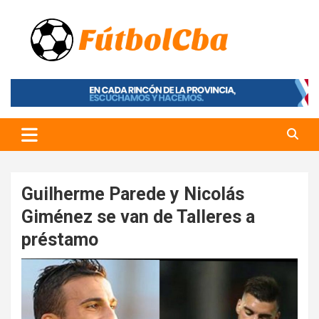
Skip
to
content
Fútbol CBA
Portal de Fútbol en Córdoba
Guilherme Parede y Nicolás
Giménez se van de Talleres a
préstamo