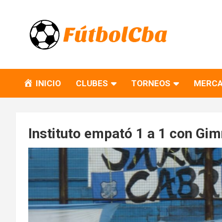
Skip
to
content
Fútbol CBA
Portal de Fútbol en Córdoba
INICIO
CLUBES
TORNEOS
MERCA
Instituto empató 1 a 1 con Gim