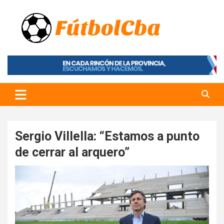
Skip
to
content
Fútbol CBA
Portal de Fútbol en Córdoba
Sergio Villella: “Estamos a punto
de cerrar al arquero”