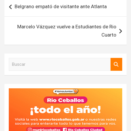
Navegación
Belgrano empató de visitante ante Atlanta
de
entradas
Marcelo Vázquez vuelve a Estudiantes de Rio
Cuarto
B
u
s
c
a
r