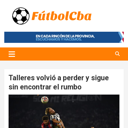
Skip
to
content
Fútbol CBA
Portal de Fútbol en Córdoba
Talleres volvió a perder y sigue
sin encontrar el rumbo