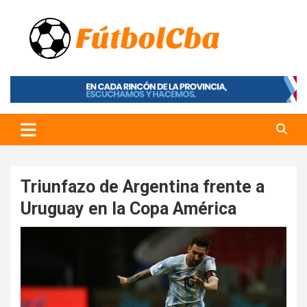
Skip
to
content
Fútbol CBA
Portal de Fútbol en Córdoba
Triunfazo de Argentina frente a
Uruguay en la Copa América