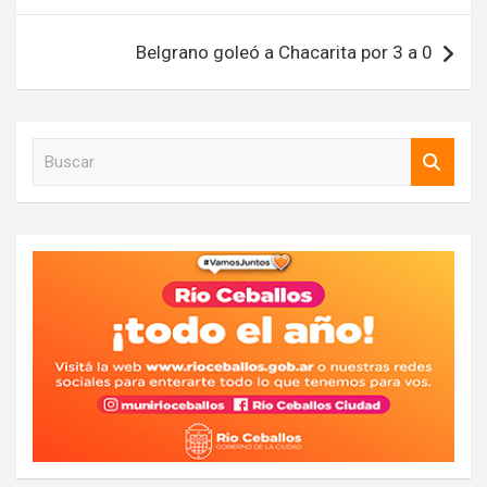
Belgrano goleó a Chacarita por 3 a 0
B
u
s
c
a
r