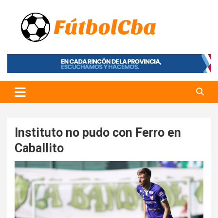
Skip
to
content
Fútbol CBA
Portal de Fútbol en Córdoba
Instituto no pudo con Ferro en
Caballito