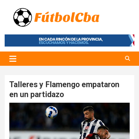
Skip
to
content
Fútbol CBA
Portal de Fútbol en Córdoba
Talleres y Flamengo empataron
en un partidazo