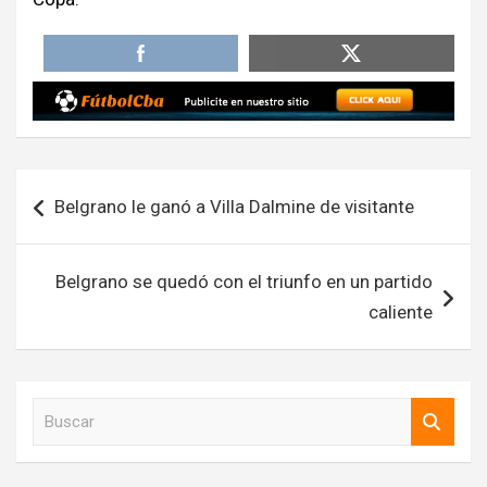
Navegación
Belgrano le ganó a Villa Dalmine de visitante
de
entradas
Belgrano se quedó con el triunfo en un partido
caliente
B
u
s